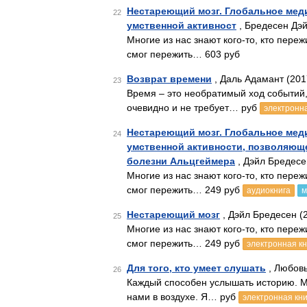
Нестареющий мозг. Глобальное мед
22
умственной активност
, Бредесен Дэй
Многие из нас знают кого-то, кто пере
смог пережить… 603 руб
Возврат времени
, Даль Адамант (201
23
Время – это необратимый ход событий, 
очевидно и не требует… руб
электронна
Нестареющий мозг. Глобальное мед
24
умственной активности, позволяюще
болезни Альцгеймера
, Дэйл Бредесе
Многие из нас знают кого-то, кто пере
смог пережить… 249 руб
аудиокнига
м
Нестареющий мозг
, Дэйл Бредесен (
25
Многие из нас знают кого-то, кто пере
смог пережить… 249 руб
электронная кн
Для того, кто умеет слушать
, Любовь
26
Каждый способен услышать историю. Мы
нами в воздухе. Я… руб
электронная кни