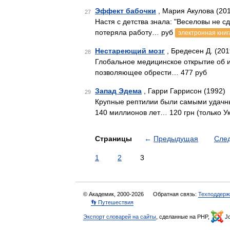
Эффект бабочки
, Мария Акулова (20
27
Настя с детства знала: "Веселовы не 
потеряла работу… руб
электронная книг
Нестареющий мозг
, Бредесен Д. (201
28
Глобальное медицинское открытие об 
позволяющее обрести… 477 руб
Запад Эдема
, Гарри Гаррисон (1992)
29
Крупные рептилии были самыми удачн
140 миллионов лет… 120 грн (только У
Страницы
←
Предыдущая
Сле
1
2
3
© Академик, 2000-2026
Обратная связь:
Техподдерж
👣 Путешествия
Экспорт словарей на сайты
, сделанные на PHP,
Jo