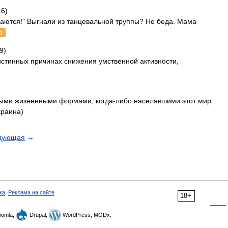
16)
сдаются!" Выгнали из танцевальной труппы? Не беда. Мама
а
9)
истинных причинах снижения умственной активности,
ыми жизненными формами, когда-либо населявшими этот мир.
краина)
дующая
→
ка
,
Реклама на сайте
18+
omla,
Drupal,
WordPress, MODx.