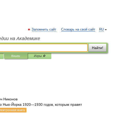
Запомнить сайт
Словарь на свой сайт
RU
едии на Академике
Найти!
Книги
Игры ⚽
ич Никонов
о Нью-Йорка 1920—1930 годов, которым правят
лектронная книга