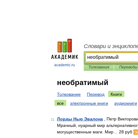
Словари и энциклоп
academic.ru
Толкования
Переводы
необратимый
Толкование
Перевод
Книги
все
электронные книги
аудиокниги
Лорды Нью Эвалона
, Петр Викторов
21
Мрачный, нуарный мир альтернативног
могущественные маги. Мир… 28 руб
э